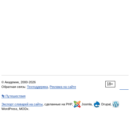
© Академик, 2000-2026
18+
Обратная связь:
Техподдержка
,
Реклама на сайте
👣 Путешествия
Экспорт словарей на сайты
, сделанные на PHP,
Joomla,
Drupal,
WordPress, MODx.