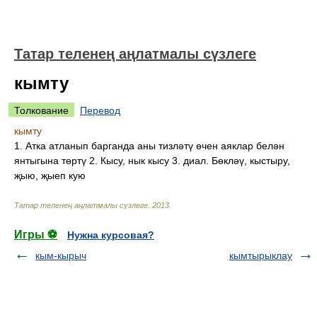
Татар теленең аңлатмалы сүзлеге
кымту
Толкование
Перевод
кымту
1. Атка атланып барганда аны тизләтү өчен аяклар белән
янтыгына төртү 2. Кысу, нык кысу 3. диал. Бөкләү, кыстыру,
җыю, җыеп кую
Татар теленең аңлатмалы сүзлеге
.
2013
.
Игры ⚽
Нужна курсовая?
кым-кырыч
кымтырыклау